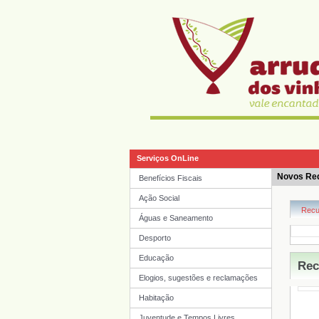
Serviços OnLine
Novos Re
Benefícios Fiscais
Ação Social
Águas e Saneamento
Desporto
Educação
Elogios, sugestões e reclamações
Habitação
Juventude e Tempos Livres